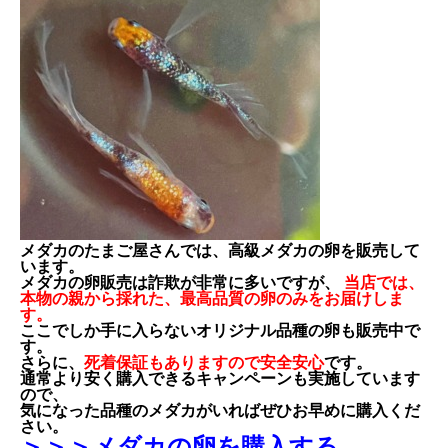
メダカのたまご屋さんでは、高級メダカの卵を販売して
います。
メダカの卵販売は詐欺が非常に多いですが、
当店では、
本物の親から採れた、最高品質の卵のみをお届けしま
す。
ここでしか手に入らないオリジナル品種の卵も販売中で
す。
さらに、
死着保証もありますので安全安心
です。
通常より安く購入できるキャンペーンも実施しています
ので、
気になった品種のメダカがいればぜひお早めに購入くだ
さい。
＞＞＞メダカの卵を購入する