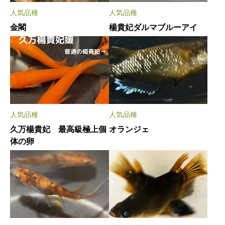
人気品種
人気品種
金閣
楊貴妃ダルマブルーアイ
人気品種
人気品種
久万楊貴妃 最高級極上個
オランジェ
体の卵