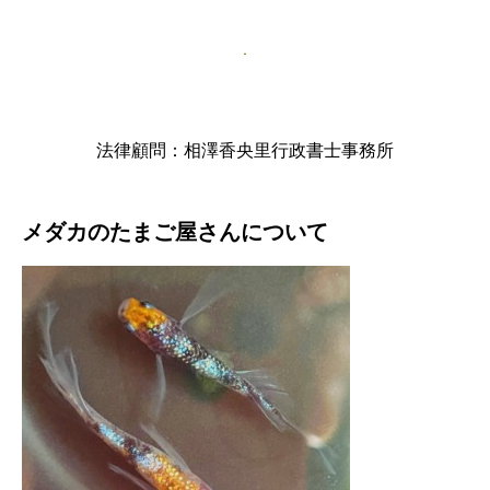
保証条件・保証お問い合わせはこちら
法律顧問：
相澤香央里行政書士事務所
メダカのたまご屋さんについて