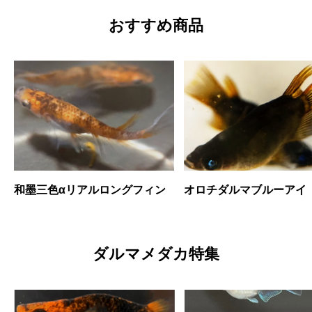
おすすめ商品
和墨三色αリアルロングフィン
オロチダルマブルーアイ
ダルマメダカ特集