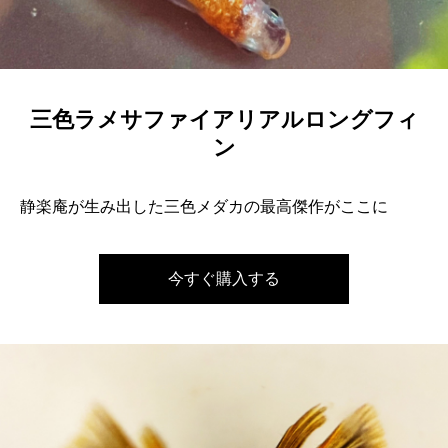
三色ラメサファイアリアルロングフィ
ン
静楽庵が生み出した三色メダカの最高傑作がここに
今すぐ購入する