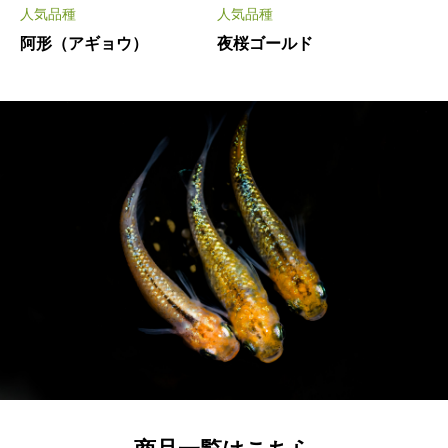
人気品種
人気品種
阿形（アギョウ）
夜桜ゴールド