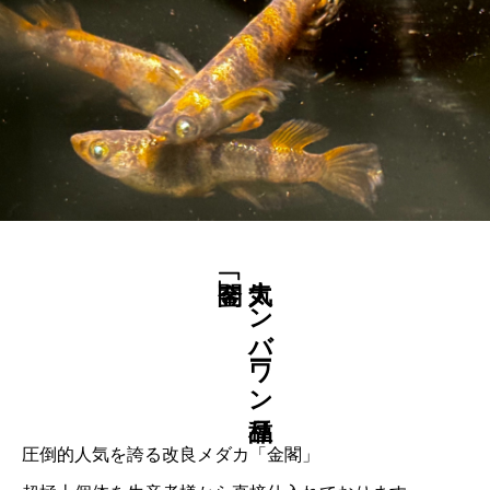
人気ナンバーワン品種
圧倒的人気を誇る改良メダカ「金閣」