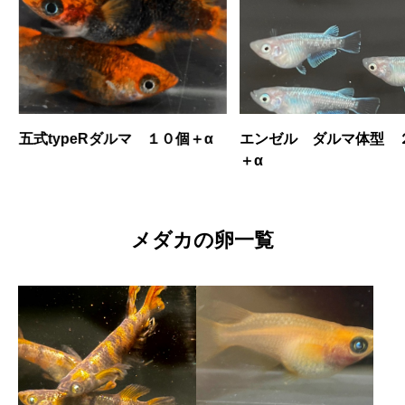
五式typeRダルマ １０個＋α
エンゼル ダルマ体型 
＋α
メダカの卵一覧