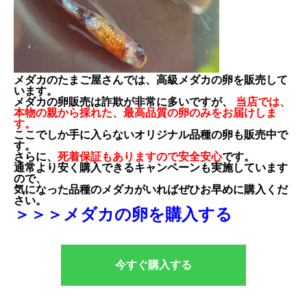
メダカのたまご屋さんでは、高級メダカの卵を販売して
います。
メダカの卵販売は詐欺が非常に多いですが、
当店では、
本物の親から採れた、最高品質の卵のみをお届けしま
す。
ここでしか手に入らないオリジナル品種の卵も販売中で
す。
さらに、
死着保証もありますので安全安心
です。
通常より安く購入できるキャンペーンも実施しています
ので、
気になった品種のメダカがいればぜひお早めに購入くだ
さい。
＞＞＞メダカの卵を購入する
今すぐ購入する