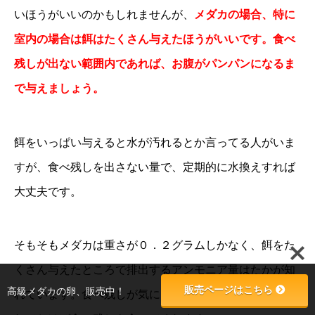
いほうがいいのかもしれませんが、
メダカの場合、特に
室内の場合は餌はたくさん与えたほうがいいです。食べ
残しが出ない範囲内であれば、お腹がパンパンになるま
で与えましょう。
餌をいっぱい与えると水が汚れるとか言ってる人がいま
すが、食べ残しを出さない量で、定期的に水換えすれば
大丈夫です。
そもそもメダカは重さが０．２グラムしかなく、餌をた
くさん与えたところで排出するアンモニア量はたかが知
販売ページはこちら
高級メダカの卵、販売中！
れています。食べ残しが気になるならラムズホーンを入