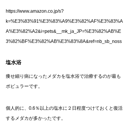
https://www.amazon.co.jp/s?
k=%E3%83%91%E3%83%A9%E3%82%AF%E3%83%A
A%E3%82%A2&i=pets&__mk_ja_JP=%E3%82%AB%E
3%82%BF%E3%82%AB%E3%83%8A&ref=nb_sb_noss
塩水浴
痩せ細り病になったメダカを塩水浴で治療するのが最も
ポピュラーです。
個人的に、0.6％以上の塩水に２日程度つけておくと復活
するメダカが多かったです。